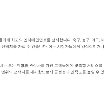
게 최고의 엔터테인먼트를 선사합니다. 축구, 농구, 야구, 테
한 선택지를 가질 수 있습니다. 이는 시청자들에게 양식적이거나
비는 모든 취향과 관심사를 가진 고객들에게 맞춤형 서비스를
은 범위의 선택지를 제시함으로서 공정성과 만족도를 높일 수 있