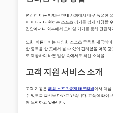
편리한 이용 방법은 현대 사회에서 매우 중요한 
이 어디서나 원하는 스포츠 경기를 쉽게 시청할 
집안에서나 외부에서 모바일 기기를 통해 간편하게
또한, 빠른티비는 다양한 스포츠 종목을 제공하여 
한 종목을 한 곳에서 볼 수 있어 편리함을 더욱 
도 제공하여 바쁜 일상 속에서도 최신 소식을
고객 지원 서비스 소개
고객 지원은
해외 스포츠중계 빠른티비
에서 핵심
수 있도록 최선을 다하고 있습니다. 고품질 라이
해 노력하고 있습니다.