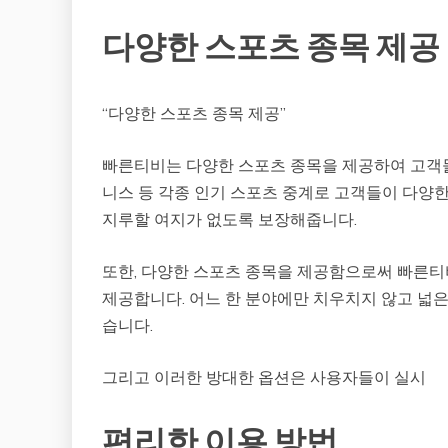
다양한 스포츠 종목 제공
“다양한 스포츠 종목 제공”
빠른티비는 다양한 스포츠 종목을 제공하여 고객들에
니스 등 각종 인기 스포츠 중계로 고객들이 다양
지루할 여지가 없도록 보장해줍니다.
또한, 다양한 스포츠 종목을 제공함으로써 빠른티
제공합니다. 어느 한 분야에만 치우치지 않고 넓
습니다.
그리고 이러한 방대한 옵션은 사용자들이 실시
편리한 이용 방법