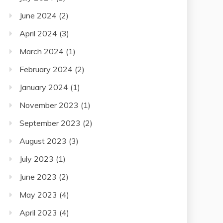
June 2024
(2)
April 2024
(3)
March 2024
(1)
February 2024
(2)
January 2024
(1)
November 2023
(1)
September 2023
(2)
August 2023
(3)
July 2023
(1)
June 2023
(2)
May 2023
(4)
April 2023
(4)