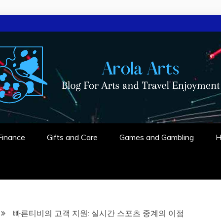
 ENJOYMENT
Finance
Gifts and Care
Games and Gambling
H
빠른티비의 고객 지원: 실시간 스포츠 중계의 이점