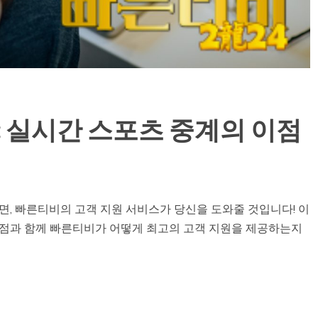
 실시간 스포츠 중계의 이점
면, 빠른티비의 고객 지원 서비스가 당신을 도와줄 것입니다! 이
이점과 함께 빠른티비가 어떻게 최고의 고객 지원을 제공하는지