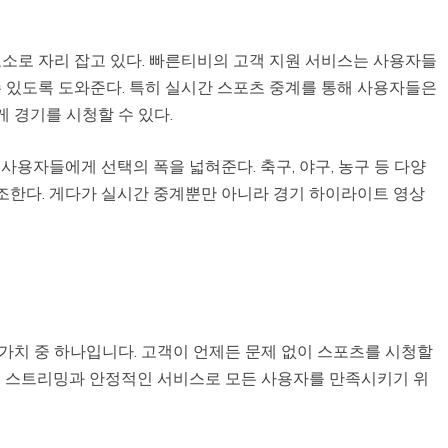
요소로 자리 잡고 있다. 빠른티비의 고객 지원 서비스는 사용자들
수 있도록 도와준다. 특히 실시간 스포츠 중계를 통해 사용자들은
 경기를 시청할 수 있다.
사용자들에게 선택의 폭을 넓혀준다. 축구, 야구, 농구 등 다양
강조한다. 게다가 실시간 중계뿐만 아니라 경기 하이라이트 영상
 가치 중 하나입니다. 고객이 언제든 문제 없이 스포츠를 시청할
브 스트리밍과 안정적인 서비스로 모든 사용자를 만족시키기 위