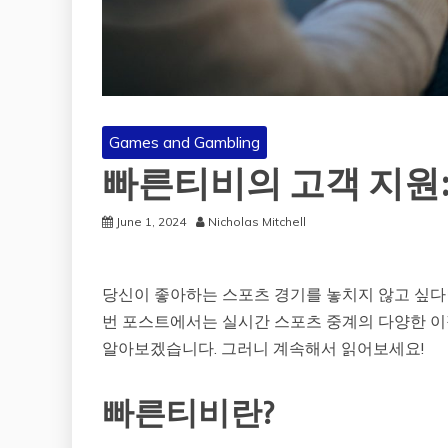
Games and Gambling
빠른티비의 고객 지원:
June 1, 2024
Nicholas Mitchell
당신이 좋아하는 스포츠 경기를 놓치지 않고 싶다
번 포스트에서는 실시간 스포츠 중계의 다양한 
알아보겠습니다. 그러니 계속해서 읽어보세요!
빠른티비란?