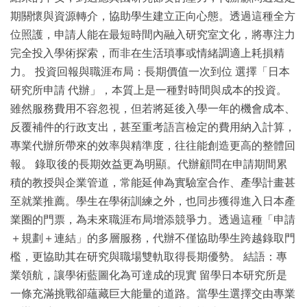
期關懷與資源轉介，協助學生建立正向心態。透過這種全方
位照護，申請人能在最短時間內融入研究室文化，將專注力
完全投入學術探索，而非在生活瑣事或情緒調適上耗損精
力。 投資回報與職涯布局：長期價值一次到位 選擇「日本
研究所申請 代辦」，本質上是一種對時間與成本的投資。
雖然服務費用不容忽視，但若將延後入學一年的機會成本、
反覆補件的行政支出，甚至重考語言檢定的費用納入計算，
專業代辦所帶來的效率與精準度，往往能創造更高的整體回
報。 錄取後的長期效益更為明顯。代辦顧問在申請期間累
積的教授與企業管道，常能延伸為實驗室合作、產學計畫甚
至就業推薦。學生在學術訓練之外，也同步獲得進入日本產
業圈的門票，為未來職涯布局增添競爭力。透過這種「申請
＋規劃＋連結」的多層服務，代辦不僅協助學生跨越錄取門
檻，更協助其在研究與職場雙軌取得長期優勢。 結語：專
業領航，讓學術藍圖化為可達成的現實 留學日本研究所是
一條充滿挑戰卻蘊藏巨大能量的道路。當學生選擇交由專業