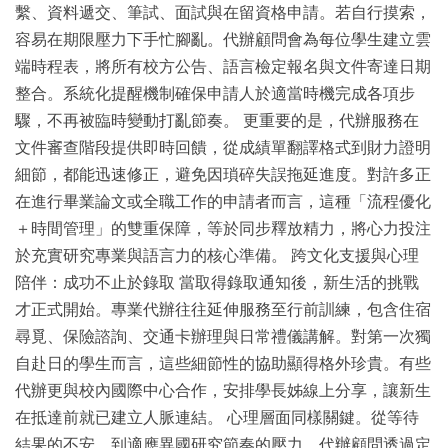
繫、資料遞交、筆試、面試與在留資格申請。若自行摸索，
容易在期限壓力下手忙腳亂。代辦顧問會為每位學生建立雲
端時程表，將所有校方公告、語言檢定報名與文件寄達日期
整合。系統化提醒機制確保申請人於適當時機完成各項步
驟，不再被臨時變動打亂節奏。 更重要的是，代辦服務在
文件審查階段提供即時回饋，從成績單翻譯格式到財力證明
細節，都能迅速修正，避免因瑣碎失誤拖延進度。對許多正
在進行畢業論文或全職工作的申請者而言，這種「流程優化
＋時間管理」的雙重保障，等於同步釋放精力，將心力投注
於充實研究專業與語言力的核心準備。 跨文化支援與心理
陪伴：成功不止於錄取 當取得錄取通知後，新生活的挑戰
才正式開始。專業代辦往往延伸服務至行前訓練，包含住宿
尋覓、保險諮詢、交通卡辦理與日常禮儀講解。對第一次獨
自赴日的學生而言，這些細節性的協助顯得格外珍貴。有些
代辦更與校內國際中心合作，安排學長姊線上分享，讓新生
在抵達前就已建立人脈連結。 心理層面同樣關鍵。從等待
結果的不安，到適應異國研究節奏的壓力，代辦顧問透過定