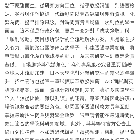
點下應運而生。從研究方向定位、指導教授溝通，到語言檢
定、簽證與住宿協調，代辦顧問以豐富經驗與即時資訊，化
繁為簡、提早排除風險。對時間寶貴且期望一次到位的學生
而言，這不僅是行政外包，更是一套針對「成功錄取」與
「順利適應」雙目標所設計的全流程解決方案。凡是願意投
入心力、勇於踏出國際舞台的學子，都能透過專業領航，將
申請壓力轉化為自我成長的動力，為未來研究生涯奠定紮實
基礎。 市場趨勢與代辦角色：為何專業服務愈發重要 隨著
全球人才流動加速，日本大學院對外籍研究生的需求逐年攀
升，招生管道也從單一筆試擴展至教授推薦、AO 面試與英
語授課專案。然而，資訊分散與規則差異，讓許多國際學生
陷入「無從比較、難以判讀」的迷霧。專業代辦因此扮演市
場資訊整合者的關鍵角色。顧問團隊透過與校方長年互動，
掌握最新招生簡章與獎學金政策，讓申請者能在最短時間內
鎖定適合的學院與研究領域。 此外，與其等待官方公告上
線再匆忙準備，不如透過代辦的「趨勢預測」機制，提早蒐