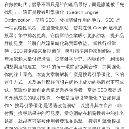
在數位時代，競爭不再只是誰的產品最好，而是誰能被「先
找到」。這正是搜尋引擎優化（Search Engine
Optimization，簡稱 SEO）發揮關鍵作用的地方。SEO 是
一種策略性流程，透過優化網站，使其在像 Google 這樣的
搜尋引擎中排名更高。它能幫助企業吸引更多訪客、提升品
牌能見度，並將自然流量轉化為實際收益。 當執行得當
時，SEO 能夠帶來長期價值，吸引精準用戶來到網站，而
無須依賴大量付費廣告。從關鍵字研究、內容創作，到技術
調整與連結建立，SEO 的每一環節都協同合作，共同強化
你的線上曝光。本篇文章將解析什麼是搜尋引擎優化、它的
運作方式，以及為什麼任何想在網路上成功的品牌都不可或
缺。無論你是新創企業還是業界領導者，掌握 SEO 都是邁
向永續成長的聰明投資。 什麼是搜尋引擎優化？它如何運
作？ 搜尋引擎優化 是透過改善網站，以提升其在自然（非
付費）搜尋結果中的可見度。當你網站在相關搜尋中的排名
越高，就越有可能被使用者發現並點擊。 搜尋引擎會根據
複雜的演算法來決定哪些網站優先出現在搜尋結果中，這些