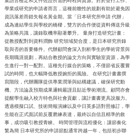
集語言檢定和文件佐證所需的時程與資源。對於並行工作、
學業或研究的申請者而言，這種前瞻性的規劃有助於避免因
資訊落差而錯失報名黃金期。當「日本研究所申請 代辦」
成為連結學生與學校的橋樑，雙方的合作便從資料傳送升級
為策略共識，讓錄取機率顯著攀升。 量身打造研究計畫：
從教授配對到資料潤飾 研究領域契合度，是日本研究所錄
取與否的首要條件。代辦顧問會深入剖析學生的學術背景與
長期職涯規劃，再結合教授的論文方向與實驗室資源，為學
生進行一對一配對。這種先行媒合的策略，不僅節省反覆嘗
試的時間，也大幅降低教授婉拒的風險。 在研究計畫書撰
寫階段，代辦團隊提供專業潤筆與結構建議，確保研究動
機、方法論及預期成果邏輯嚴謹且貼近學術潮流。顧問亦會
提醒學生融入校方特色與社會貢獻，讓計畫書更具說服力。
透過模擬口試、技術簡報演練以及中日英多語對照修訂，學
生能在正式面試前反覆磨練表達，最終以自信且精準的敘
事，成功吸引教授青睞。 時間管理與流程優化：讓節奏化
繁為簡 日本研究所的申請節點通常跨越一年，包括初步聯