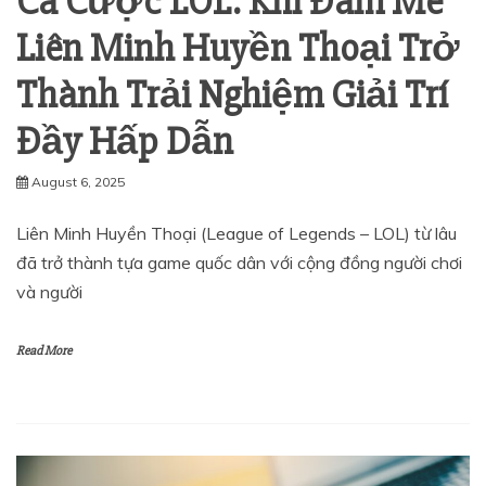
Cá Cược LOL: Khi Đam Mê
Liên Minh Huyền Thoại Trở
Thành Trải Nghiệm Giải Trí
Đầy Hấp Dẫn
August 6, 2025
Liên Minh Huyền Thoại (League of Legends – LOL) từ lâu
đã trở thành tựa game quốc dân với cộng đồng người chơi
và người
Read More