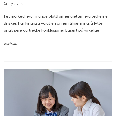
July 9, 2025
I et marked hvor mange plattformer gjetter hva brukerne
ønsker, har Finanza valgt en annen tilnærming: å lytte,
analysere og trekke konklusjoner basert på virkelige
Read More